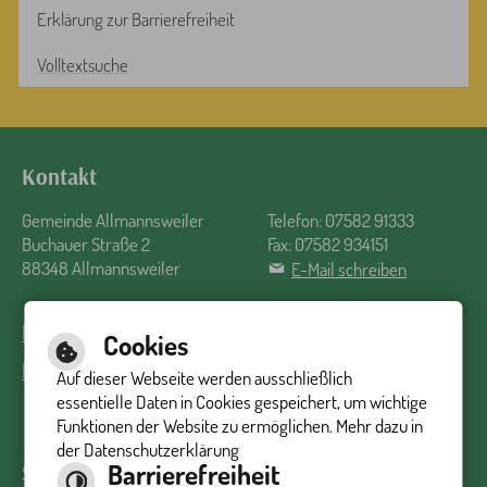
Erklärung zur Barrierefreiheit
Volltextsuche
Kontakt
Gemeinde Allmannsweiler
Telefon: 07582 91333
Buchauer Straße 2
Fax: 07582 934151
88348 Allmannsweiler
E-Mail schreiben
Impressum
Inhalt
Datenschutzerklärung
Barrierefreiheit
Cookies
Barrierefreie Ansicht
Auf dieser Webseite werden ausschließlich
essentielle Daten in Cookies gespeichert, um wichtige
Funktionen der Website zu ermöglichen. Mehr dazu in
der Datenschutzerklärung
Barrierefreiheit
Sprechzeiten Rathaus