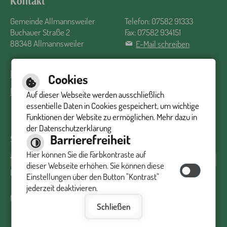
Kontakt
Gemeinde Allmannsweiler
Telefon: 07582 91333
Buchauer Straße 2
Fax: 07582 934151
88348 Allmannsweiler
E-Mail schreiben
Impressum
Inhalt
Datenschutzerklärung
Barrierefreiheit
Cookies
Barrierefreie Ansicht
Auf dieser Webseite werden ausschließlich
essentielle Daten in Cookies gespeichert, um wichtige
Funktionen der Website zu ermöglichen. Mehr dazu in
der Datenschutzerklärung
Barrierefreiheit
Sprechzeiten Rathaus
Hier können Sie die Farbkontraste auf
Tag
Uhrzeit
dieser Webseite erhöhen. Sie können diese
Montag:
09:00 Uhr - 12:00 Uhr
Einstellungen über den Button "Kontrast"
16:30 Uhr - 19:00 Uhr
jederzeit deaktivieren.
Mittwoch:
09:00 Uhr - 12:00 Uhr
Schließen