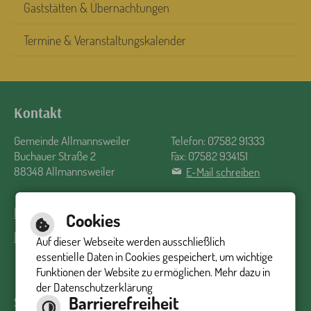
Gaststätten & Übernachtungen
Termine & Veranstaltungskalender
Kontakt
Gemeinde Allmannsweiler
Telefon: 07582 91333
Buchauer Straße 2
Fax: 07582 934151
88348 Allmannsweiler
E-Mail schreiben
Impressum
Inhalt
Datenschutzerklärung
Barrierefreiheit
Cookies
Barrierefreie Ansicht
Auf dieser Webseite werden ausschließlich
essentielle Daten in Cookies gespeichert, um wichtige
Funktionen der Website zu ermöglichen. Mehr dazu in
der Datenschutzerklärung
Barrierefreiheit
Sprechzeiten Rathaus