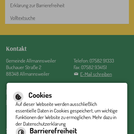
Erklärung zur Barrierefreiheit
Volltextsuche
Kontakt
Gemeinde Allmannsweiler
Telefon: 07582 91333
Buchauer Straße 2
Fax: 07582 934151
88348 Allmannsweiler
E-Mail schreiben
Impressum
Inhalt
Datenschutzerklärung
Barrierefreiheit
Cookies
Barrierefreie Ansicht
Auf dieser Webseite werden ausschließlich
essentielle Daten in Cookies gespeichert, um wichtige
Funktionen der Website zu ermöglichen. Mehr dazu in
der Datenschutzerklärung
Barrierefreiheit
Sprechzeiten Rathaus