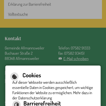
Erklärung zur Barrierefreiheit
Volltextsuche
Kontakt
Gemeinde Allmannsweiler
Telefon: 07582 91333
Buchauer Straße 2
Fax: 07582 934151
88348 Allmannsweiler
E-Mail schreiben
Impressum
Inhalt
Datenschutzerklärung
Barrierefreiheit
Cookies
Barrierefreie Ansicht
Auf dieser Webseite werden ausschließlich
essentielle Daten in Cookies gespeichert, um wichtige
Funktionen der Website zu ermöglichen. Mehr dazu in
der Datenschutzerklärung
Barrierefreiheit
Sprechzeiten Rathaus